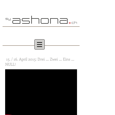
15. / 16. April 2015: Drei .... Zwei .... Eins ....
NULL!