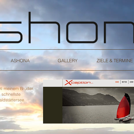
ASHONA
GALLERY
ZIELE & TERMINE
li meinem Bruder.
s schnellste
ldstättersee.