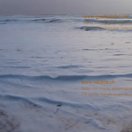
www.graskarpfen.net
Seite von Jürgen und Silv
Zur Zeit Mittelmeer unter
www.nautilia.ch
Seite von Hans, einem gu
mit seiner nagelneuen Mo