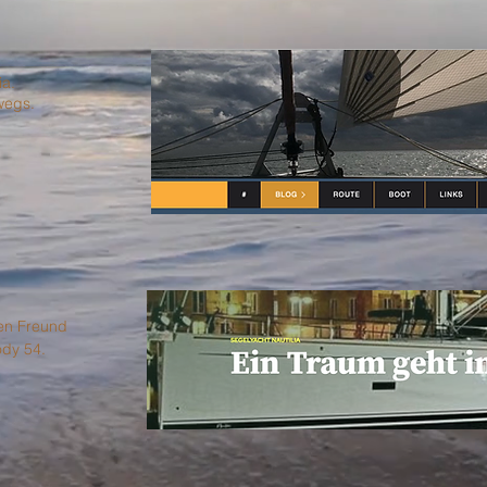
ia.
wegs.
ten Freund
ody 54.