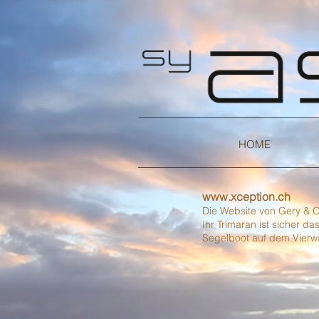
HOME
www.xception.ch
Die Website von Gery & O
Ihr Trimaran ist sicher da
Segelboot
auf dem Vierwa